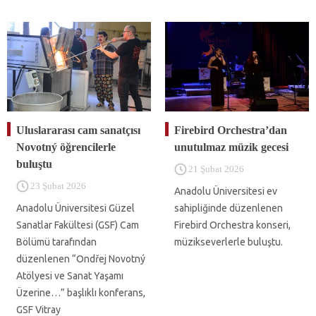
Uluslararası cam sanatçısı
Firebird Orchestra’dan
Novotný öğrencilerle
unutulmaz müzik gecesi
buluştu
21 Şubat 2026
23 Şubat 2026
Anadolu Üniversitesi ev
Anadolu Üniversitesi Güzel
sahipliğinde düzenlenen
Sanatlar Fakültesi (GSF) Cam
Firebird Orchestra konseri,
Bölümü tarafından
müzikseverlerle buluştu.
düzenlenen “Ondřej Novotný
Atölyesi ve Sanat Yaşamı
Üzerine…” başlıklı konferans,
GSF Vitray