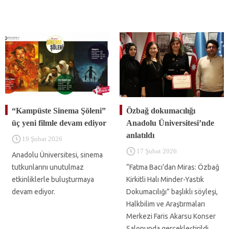
“Kampüste Sinema Şöleni”
Özbağ dokumacılığı
üç yeni filmle devam ediyor
Anadolu Üniversitesi’nde
anlatıldı
19 Şubat 2026
17 Şubat 2026
Anadolu Üniversitesi, sinema
tutkunlarını unutulmaz
“Fatma Bacı’dan Miras: Özbağ
etkinliklerle buluşturmaya
Kirkitli Halı Minder-Yastık
devam ediyor.
Dokumacılığı” başlıklı söyleşi,
Halkbilim ve Araştırmaları
Merkezi Faris Akarsu Konser
Salonunda gerçekleştirildi.