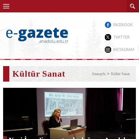
FACEBOOK
TWITTER
INSTAGRAM
Kültür Sanat
Anasayfa
Kültür Sanat