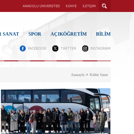
ANADOLU ÜNİVERSİTESİ
KÜNYE
İLETİŞİM
 SANAT
SPOR
AÇIKÖĞRETİM
BİLİM
FACEBOOK
TWITTER
INSTAGRAM
Anasayfa
Kültür Sanat