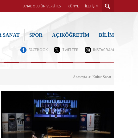
ANADOLU ÜNİVERSİTESİ
KÜNYE
İLETİŞİM
 SANAT
SPOR
AÇIKÖĞRETİM
BİLİM
FACEBOOK
TWITTER
INSTAGRAM
Anasayfa
Kültür Sanat