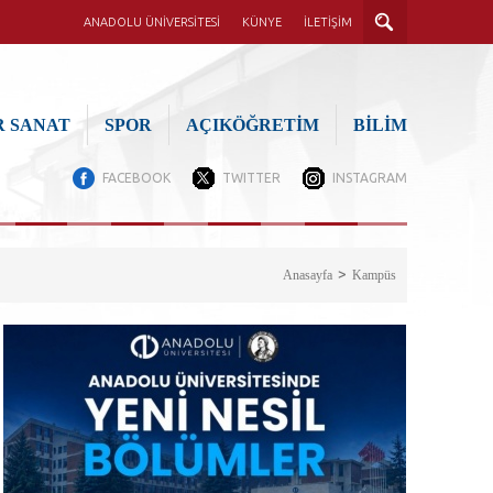
ANADOLU ÜNİVERSİTESİ
KÜNYE
İLETİŞİM
 SANAT
SPOR
AÇIKÖĞRETİM
BİLİM
FACEBOOK
TWITTER
INSTAGRAM
Anasayfa
Kampüs