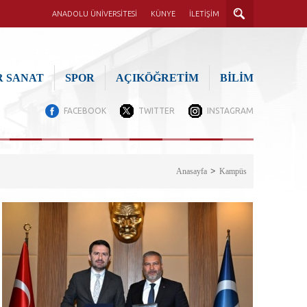
ANADOLU ÜNİVERSİTESİ
KÜNYE
İLETİŞİM
 SANAT
SPOR
AÇIKÖĞRETİM
BİLİM
FACEBOOK
TWITTER
INSTAGRAM
Anasayfa
Kampüs