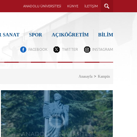
ANADOLU ÜNİVERSİTESİ
KÜNYE
İLETİŞİM
 SANAT
SPOR
AÇIKÖĞRETİM
BİLİM
FACEBOOK
TWITTER
INSTAGRAM
Anasayfa
Kampüs