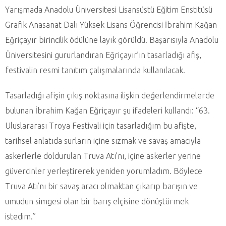
Yarışmada Anadolu Üniversitesi Lisansüstü Eğitim Enstitüsü
Grafik Anasanat Dalı Yüksek Lisans Öğrencisi İbrahim Kağan
Eğriçayır birincilik ödülüne layık görüldü. Başarısıyla Anadolu
Üniversitesini gururlandıran Eğriçayır’ın tasarladığı afiş,
festivalin resmi tanıtım çalışmalarında kullanılacak.
Tasarladığı afişin çıkış noktasına ilişkin değerlendirmelerde
bulunan İbrahim Kağan Eğriçayır şu ifadeleri kullandı: “63.
Uluslararası Troya Festivali için tasarladığım bu afişte,
tarihsel anlatıda surların içine sızmak ve savaş amacıyla
askerlerle doldurulan Truva Atı’nı, içine askerler yerine
güvercinler yerleştirerek yeniden yorumladım. Böylece
Truva Atı’nı bir savaş aracı olmaktan çıkarıp barışın ve
umudun simgesi olan bir barış elçisine dönüştürmek
istedim.”