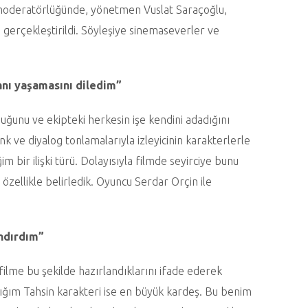
n moderatörlüğünde, yönetmen Vuslat Saraçoğlu,
 gerçekleştirildi. Söyleşiye sinemaseverler ve
anı yaşamasını diledim”
duğunu ve ekipteki herkesin işe kendini adadığını
enk ve diyalog tonlamalarıyla izleyicinin karakterlerle
m bir ilişki türü. Dolayısıyla filmde seyirciye bunu
zellikle belirledik. Oyuncu Serdar Orçin ile
andırdım”
ilme bu şekilde hazırlandıklarını ifade ederek
rdığım Tahsin karakteri ise en büyük kardeş. Bu benim