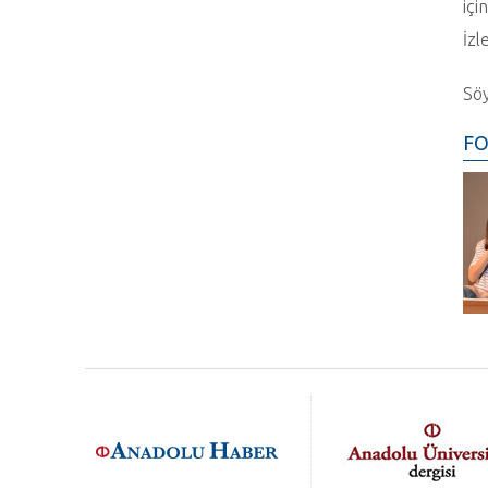
içi
İzl
Söy
FO