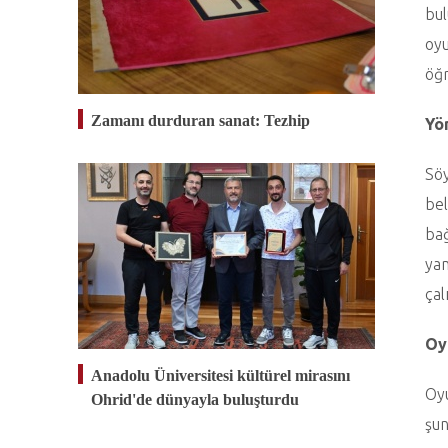
bul
oyu
öğr
Zamanı durduran sanat: Tezhip
Yö
Söy
bel
bağ
yan
çal
Oy
Anadolu Üniversitesi kültürel mirasını
Oyu
Ohrid'de dünyayla buluşturdu
şun