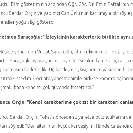
uştu. Film gösteriminin ardından Öğr. Gör. Dr. Emin Paftalı’nı
ncu Serdar Orçin ve yapımcı Can Ünlü’nün katılımıyla bir söyleşi
enciler yoğun ilgi gösterdi.
netmen Saraçoğlu: “İzleyicinin karakterlerle birlikte aynı 
leşide yönetmen Vuslat Saraçoğlu, film çekiminin bir ekip işi ol
irtti. Saraçoğlu ayrıca şunları söyledi: “Seçilen kamera açıları, r
 kurmasını hedefledik. Üç kardeşin ilişkisi, benim yakından bildiği
sıtmak istedim. Görüntü yönetmenimle birlikte kamera açılarını ö
ışmak, bana kendimi çok güvende hissettirdi.”
uncu Orçin: “Kendi karakterime çok zıt bir karakteri canl
ncu Serdar Orçin, Tokat’a önceden ziyarette bulunduklarını ve f
ları söyledi: “Ben ailenin en küçük kardeşiyim; filmde canlandı