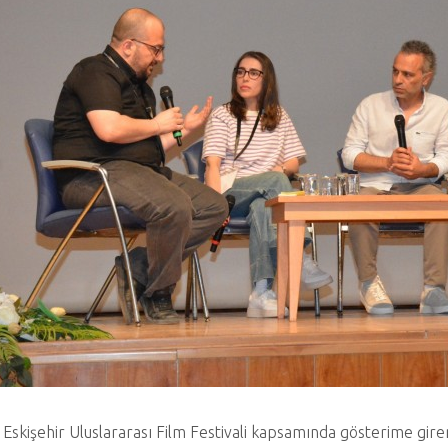
 Eskişehir Uluslararası Film Festivali kapsamında gösterime giren