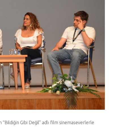
 “Bildiğin Gibi Değil” adlı film sinemaseverlerle