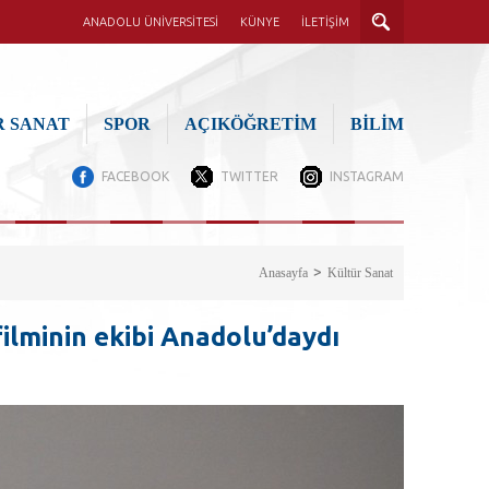
ANADOLU ÜNİVERSİTESİ
KÜNYE
İLETİŞİM
 SANAT
SPOR
AÇIKÖĞRETİM
BİLİM
FACEBOOK
TWITTER
INSTAGRAM
Anasayfa
Kültür Sanat
filminin ekibi Anadolu’daydı