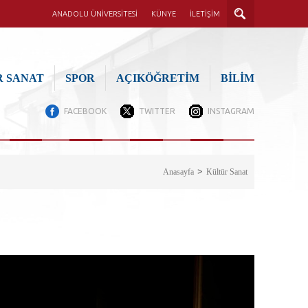
ANADOLU ÜNİVERSİTESİ
KÜNYE
İLETİŞİM
 SANAT
SPOR
AÇIKÖĞRETİM
BİLİM
FACEBOOK
TWITTER
INSTAGRAM
Anasayfa
Kültür Sanat