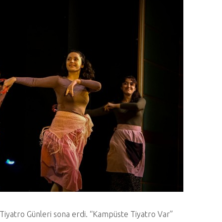
 Tiyatro Günleri sona erdi. “Kampüste Tiyatro Var”