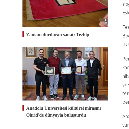
slo
Esk
Fes
Zamanı durduran sanat: Tezhip
Boğ
BÜF
Per
kar
hik
şii
tem
per
Anadolu Üniversitesi kültürel mirasını
Ohrid'de dünyayla buluşturdu
Ana
vur