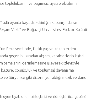
ite topluluklarını ve bağımsız tiyatro ekiplerini
 adlı oyunla başladı. Etkinliğin kapanışında ise
Akşam Vakti” ve Boğaziçi Üniversitesi Folklor Kulübü
ul’un Pera semtinde, farklı yaş ve kökenlerden
tmanda geçen bu sıradan akşam, karakterlerin kişisel
şim temalarını derinlemesine işleyerek izleyiciyle
n, kültürel çoğulculuk ve toplumsal dayanışma
 ve Süryanice gibi dillerin yer aldığı müzik ve dans
ı oyun tiyatronun birleştirici ve dönüştürücü gücünü