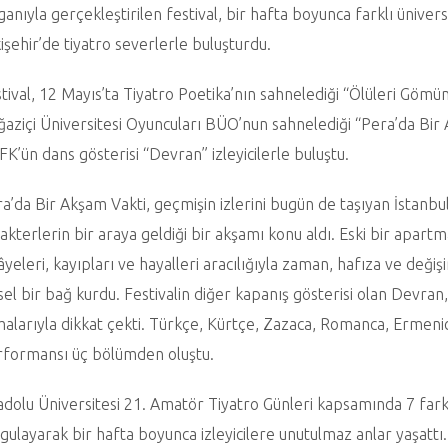
ganıyla gerçekleştirilen festival, bir hafta boyunca farklı ünivers
işehir’de tiyatro severlerle buluşturdu.
tival, 12 Mayıs’ta Tiyatro Poetika’nın sahnelediği “Ölüleri Gömün”
aziçi Üniversitesi Oyuncuları BÜO’nun sahnelediği “Pera’da Bir 
K’ün dans gösterisi “Devran” izleyicilerle buluştu.
a’da Bir Akşam Vakti, geçmişin izlerini bugün de taşıyan İstanb
akterlerin bir araya geldiği bir akşamı konu aldı. Eski bir apar
âyeleri, kayıpları ve hayalleri aracılığıyla zaman, hafıza ve deği
rsel bir bağ kurdu. Festivalin diğer kapanış gösterisi olan Devra
alarıyla dikkat çekti. Türkçe, Kürtçe, Zazaca, Romanca, Ermenice
formansı üç bölümden oluştu.
dolu Üniversitesi 21. Amatör Tiyatro Günleri kapsamında 7 farkl
gulayarak bir hafta boyunca izleyicilere unutulmaz anlar yaşattı.