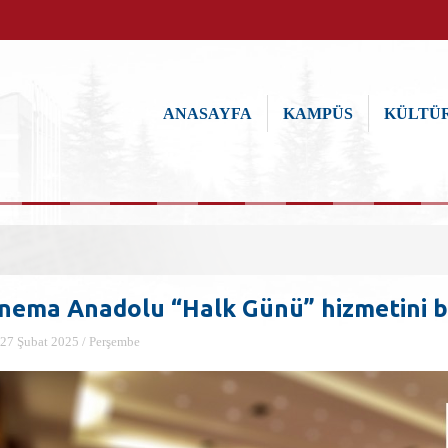
ANASAYFA
KAMPÜS
KÜLTÜR
inema Anadolu “Halk Günü” hizmetini b
27 Şubat 2025 / Perşembe