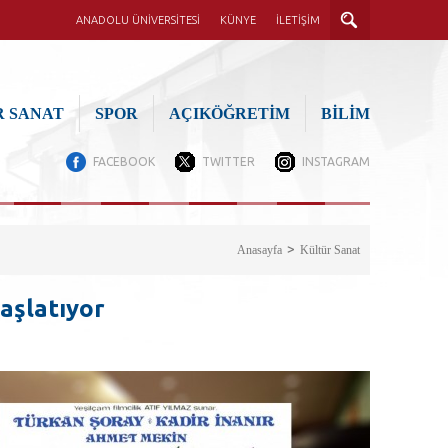
ANADOLU ÜNİVERSİTESİ
KÜNYE
İLETİŞİM
 SANAT
SPOR
AÇIKÖĞRETİM
BİLİM
FACEBOOK
TWITTER
INSTAGRAM
Anasayfa
Kültür Sanat
aşlatıyor