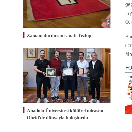
geç
fay
Gün
Zamanı durduran sanat: Tezhip
Bun
ücr
fil
FO
Anadolu Üniversitesi kültürel mirasını
Ohrid'de dünyayla buluşturdu