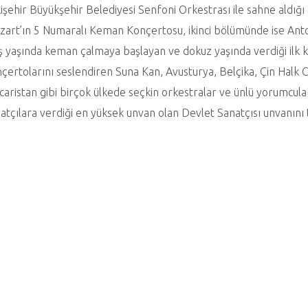
işehir Büyükşehir Belediyesi Senfoni Orkestrası ile sahne ald
art’ın 5 Numaralı Keman Konçertosu, ikinci bölümünde ise Anton
 yaşında keman çalmaya başlayan ve dokuz yaşında verdiği ilk 
çertolarını seslendiren Suna Kan, Avusturya, Belçika, Çin Halk C
aristan gibi birçok ülkede seçkin orkestralar ve ünlü yorumcula
atçılara verdiği en yüksek unvan olan Devlet Sanatçısı unvanını 