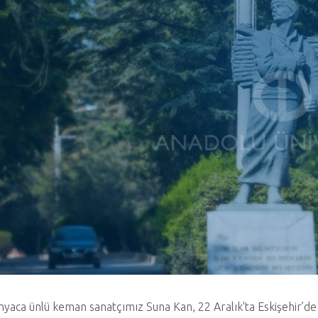
yaca ünlü keman sanatçımız Suna Kan, 22 Aralık'ta Eskişehir’de 