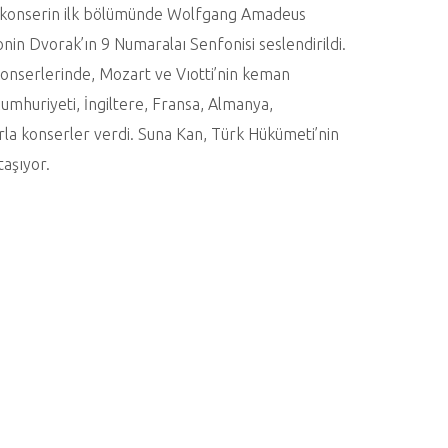
ığı konserin ilk bölümünde Wolfgang Amadeus
in Dvorak’ın 9 Numaralaı Senfonisi seslendirildi.
konserlerinde, Mozart ve Vıotti’nin keman
umhuriyeti, İngiltere, Fransa, Almanya,
rla konserler verdi. Suna Kan, Türk Hükümeti’nin
taşıyor.