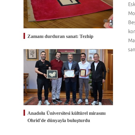
Esk
Moz
Beş
kon
Zamanı durduran sanat: Tezhip
Mac
san
Anadolu Üniversitesi kültürel mirasını
Ohrid'de dünyayla buluşturdu