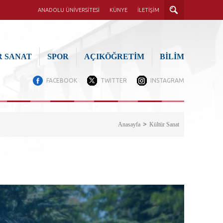
ANADOLU ÜNİVERSİTESİ
KÜNYE
İLETİŞİM
 SANAT
SPOR
AÇIKÖĞRETİM
BİLİM
FACEBOOK
TWITTER
INSTAGRAM
Anasayfa
Kültür Sanat