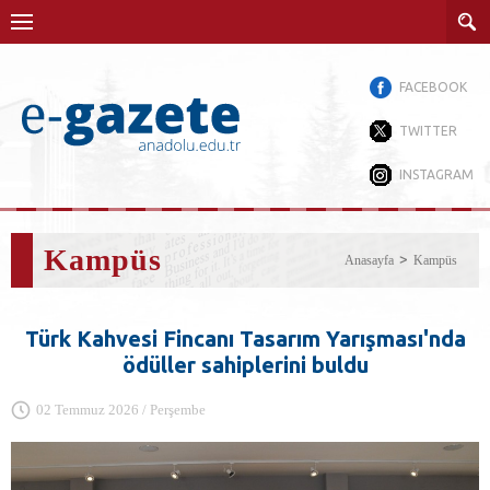
FACEBOOK
TWITTER
INSTAGRAM
Kampüs
Anasayfa
Kampüs
Türk Kahvesi Fincanı Tasarım Yarışması'nda
ödüller sahiplerini buldu
02 Temmuz 2026 / Perşembe