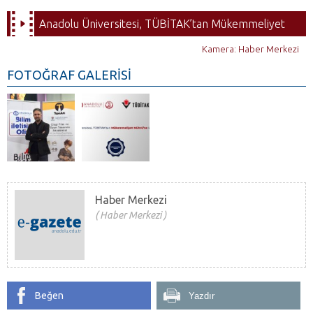
Anadolu Üniversitesi, TÜBİTAK’tan Mükemmeliyet
Mührü’ne layık görüldü
Kamera: Haber Merkezi
FOTOĞRAF GALERİSİ
Haber Merkezi
Haber Merkezi
Beğen
Yazdır