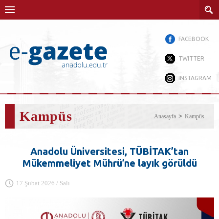
FACEBOOK
TWITTER
INSTAGRAM
Kampüs
Anasayfa
Kampüs
Anadolu Üniversitesi, TÜBİTAK’tan
Mükemmeliyet Mührü’ne layık görüldü
17 Şubat 2026 / Salı