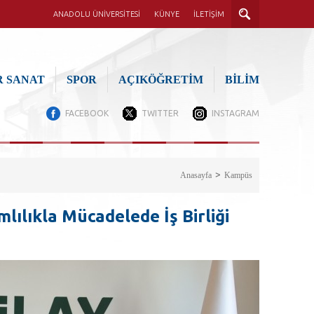
ANADOLU ÜNİVERSİTESİ
KÜNYE
İLETİŞİM
 SANAT
SPOR
AÇIKÖĞRETİM
BİLİM
FACEBOOK
TWITTER
INSTAGRAM
Anasayfa
Kampüs
lılıkla Mücadelede İş Birliği