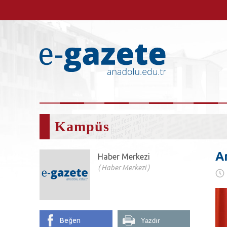
Kampüs
An
Haber Merkezi
Haber Merkezi
Beğen
Yazdır