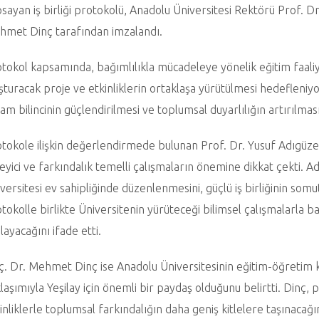
sayan iş birliği protokolü, Anadolu Üniversitesi Rektörü Prof. Dr
met Dinç tarafından imzalandı.
tokol kapsamında, bağımlılıkla mücadeleye yönelik eğitim faaliye
şturacak proje ve etkinliklerin ortaklaşa yürütülmesi hedefleniyor.
am bilincinin güçlendirilmesi ve toplumsal duyarlılığın artırılma
tokole ilişkin değerlendirmede bulunan Prof. Dr. Yusuf Adıgüzel
eyici ve farkındalık temelli çalışmaların önemine dikkat çekti. Ad
versitesi ev sahipliğinde düzenlenmesini, güçlü iş birliğinin som
tokolle birlikte Üniversitenin yürüteceği bilimsel çalışmalarla 
layacağını ifade etti.
. Dr. Mehmet Dinç ise Anadolu Üniversitesinin eğitim-öğretim kap
laşımıyla Yeşilay için önemli bir paydaş olduğunu belirtti. Dinç
inliklerle toplumsal farkındalığın daha geniş kitlelere taşınacağın