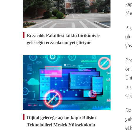
kap
Meh
Pro
Eczacılık Fakültesi köklü birikimiyle
olu
geleceğin eczacılarını yetiştiriyor
yaş
Pro
önl
Üni
pro
sağ
Doç
Dijital geleceğe açılan kapı: Bilişim
yak
Teknolojileri Meslek Yüksekokulu
etk