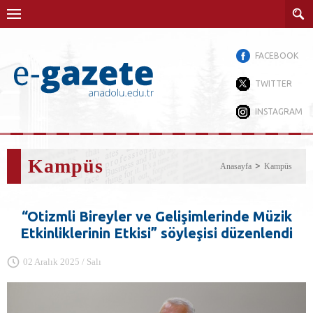
FACEBOOK
TWITTER
INSTAGRAM
Kampüs
Anasayfa
Kampüs
“Otizmli Bireyler ve Gelişimlerinde Müzik
Etkinliklerinin Etkisi” söyleşisi düzenlendi
02 Aralık 2025 / Salı