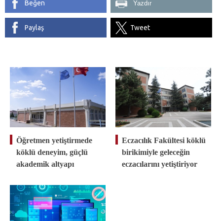
Beğen
Yazdır
Paylaş
Tweet
Öğretmen yetiştirmede
Eczacılık Fakültesi köklü
köklü deneyim, güçlü
birikimiyle geleceğin
akademik altyapı
eczacılarını yetiştiriyor