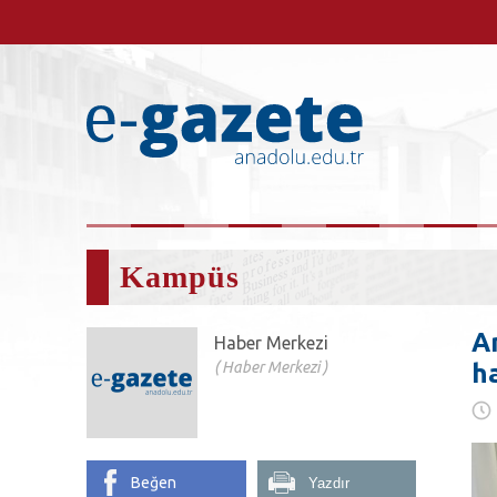
Kampüs
A
Haber Merkezi
Haber Merkezi
h
Beğen
Yazdır