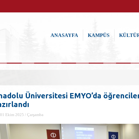
ANASAYFA
KAMPÜS
KÜLTÜR
nadolu Üniversitesi EMYO’da öğrenciler
azırlandı
01 Ekim 2025 / Çarşamba