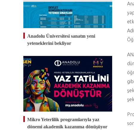
Ana
yap
etk
Adi
Anadolu Üniversitesi sanatın yeni
Öğr
yeteneklerini bekliyor
ANA
dün
öğr
gib
şek
şek
Pro
Mikro Yeterlilik programlarıyla yaz
sor
dönemi akademik kazanıma dönüşüyor