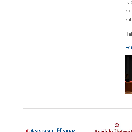
İki
kon
kat
Ha
FO