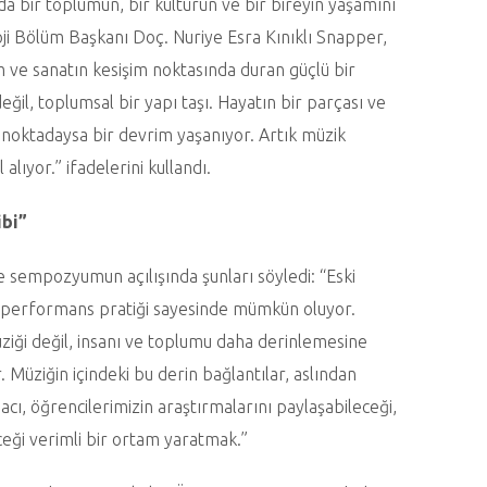
 bir toplumun, bir kültürün ve bir bireyin yaşamını
oji Bölüm Başkanı Doç. Nuriye Esra Kınıklı Snapper,
im ve sanatın kesişim noktasında duran güçlü bir
il, toplumsal bir yapı taşı. Hayatın bir parçası ve
u noktadaysa bir devrim yaşanıyor. Artık müzik
lıyor.” ifadelerini kullandı.
ibi”
 sempozyumun açılışında şunları söyledi: “Eski
k, performans pratiği sayesinde mümkün oluyor.
üziği değil, insanı ve toplumu daha derinlemesine
Müziğin içindeki bu derin bağlantılar, aslından
ı, öğrencilerimizin araştırmalarını paylaşabileceği,
ceği verimli bir ortam yaratmak.”