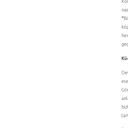
Kon
nas
“
Bi
köp
her
geç
Kü
Dev
ese
Gör
anl
biz
tar