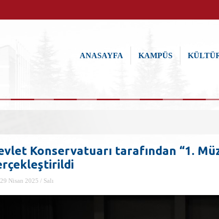
ANASAYFA
KAMPÜS
KÜLTÜR
evlet Konservatuarı tarafından “1. Mü
rçekleştirildi
29 Nisan 2025 / Salı