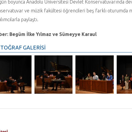
 gün boyunca Anadolu Üniversitesi Devlet Konservatuvarında 
servatuvar ve müzik fakültesi öğrencileri beş farklı oturumda müz
ılımcılarla paylaştı.
ber: Begüm İlke Yılmaz ve Sümeyye Karaul
TOĞRAF GALERİSİ