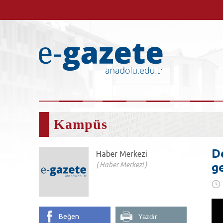
Kampüs
D
Haber Merkezi
Haber Merkezi
ge
Beğen
Yazdır