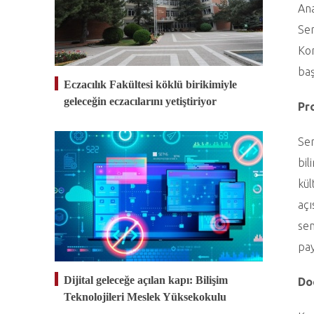
Ana
Sem
Kon
baş
Eczacılık Fakültesi köklü birikimiyle
geleceğin eczacılarını yetiştiriyor
Pr
Se
bil
kül
açı
sem
pay
Dijital geleceğe açılan kapı: Bilişim
Do
Teknolojileri Meslek Yüksekokulu