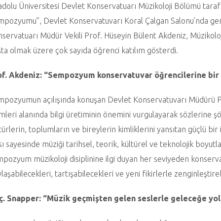
dolu Üniversitesi Devlet Konservatuarı Müzikoloji Bölümü taraf
pozyumu”, Devlet Konservatuvarı Koral Çalgan Salonu’nda gerç
servatuarı Müdür Vekili Prof. Hüseyin Bülent Akdeniz, Müzikolo
ta olmak üzere çok sayıda öğrenci katılım gösterdi.
of. Akdeniz: “Sempozyum konservatuvar öğrencilerine bir
mpozyumun açılışında konuşan Devlet Konservatuvarı Müdürü 
imleri alanında bilgi üretiminin önemini vurgulayarak sözlerine şö
türlerin, toplumların ve bireylerin kimliklerini yansıtan güçlü bir
sı sayesinde müziği tarihsel, teorik, kültürel ve teknolojik boyut
pozyum müzikoloji disiplinine ilgi duyan her seviyeden konserva
laşabilecekleri, tartışabilecekleri ve yeni fikirlerle zenginleştir
ç. Snapper: “Müzik geçmişten gelen seslerle geleceğe yol