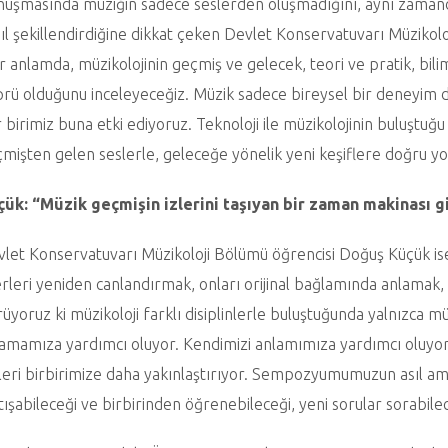
uşmasında müziğin sadece seslerden oluşmadığını, aynı zamanda
ıl şekillendirdiğine dikkat çeken Devlet Konservatuvarı Müzikol
r anlamda, müzikolojinin geçmiş ve gelecek, teori ve pratik, bil
rü olduğunu inceleyeceğiz. Müzik sadece bireysel bir deneyim değ
 birimiz buna etki ediyoruz. Teknoloji ile müzikolojinin buluştuğ
mişten gelen seslerle, geleceğe yönelik yeni keşiflere doğru yol a
çük: “Müzik geçmişin izlerini taşıyan bir zaman makinası g
let Konservatuvarı Müzikoloji Bölümü öğrencisi Doğuş Küçük ise
rleri yeniden canlandırmak, onları orijinal bağlamında anlama
üyoruz ki müzikoloji farklı disiplinlerle buluştuğunda yalnızca m
amamıza yardımcı oluyor. Kendimizi anlamımıza yardımcı oluyor. 
leri birbirimize daha yakınlaştırıyor. Sempozyumumuzun asıl amac
tışabileceği ve birbirinden öğrenebileceği, yeni sorular sorabile