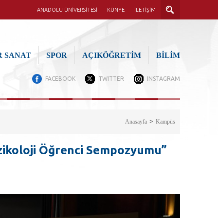
ANADOLU ÜNİVERSİTESİ
KÜNYE
İLETİŞİM
 SANAT
SPOR
AÇIKÖĞRETİM
BİLİM
FACEBOOK
TWITTER
INSTAGRAM
Anasayfa
Kampüs
zikoloji Öğrenci Sempozyumu”