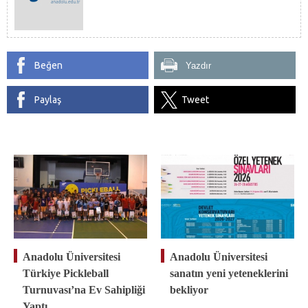
Beğen
Yazdır
Paylaş
Tweet
Anadolu Üniversitesi
Anadolu Üniversitesi
Türkiye Pickleball
sanatın yeni yeteneklerini
Turnuvası’na Ev Sahipliği
bekliyor
Yaptı