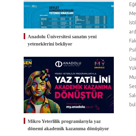
Eği
Mer
İst
ard
Anadolu Üniversitesi sanatın yeni
Fak
yeteneklerini bekliyor
Psi
Üni
Yük
Mur
Ses
Sal
bul
Mikro Yeterlilik programlarıyla yaz
dönemi akademik kazanıma dönüşüyor