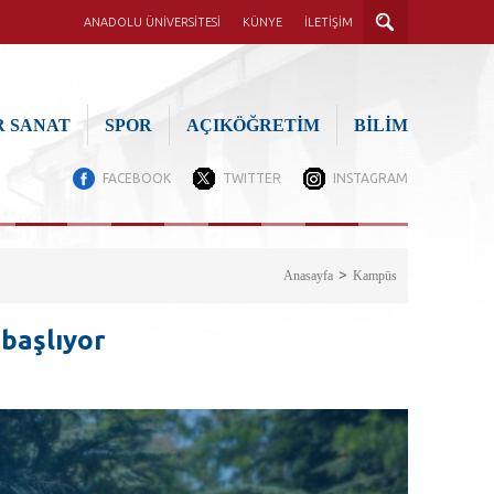
ANADOLU ÜNİVERSİTESİ
KÜNYE
İLETİŞİM
 SANAT
SPOR
AÇIKÖĞRETİM
BİLİM
FACEBOOK
TWITTER
INSTAGRAM
Anasayfa
Kampüs
 başlıyor