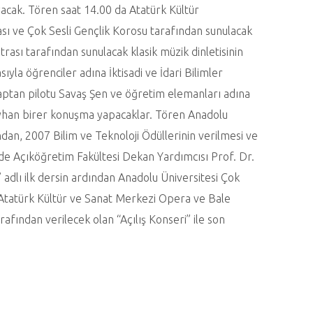
yacak. Tören saat 14.00 da Atatürk Kültür
sı ve Çok Sesli Gençlik Korosu tarafından sunulacak
rası tarafından sunulacak klasik müzik dinletisinin
yla öğrenciler adına İktisadi ve İdari Bilimler
kaptan pilotu Savaş Şen ve öğretim elemanları adına
yhan birer konuşma yapacaklar. Tören Anadolu
dan, 2007 Bilim ve Teknoloji Ödüllerinin verilmesi ve
e Açıköğretim Fakültesi Dekan Yardımcısı Prof. Dr.
dlı ilk dersin ardından Anadolu Üniversitesi Çok
, Atatürk Kültür ve Sanat Merkezi Opera ve Bale
afından verilecek olan “Açılış Konseri” ile son