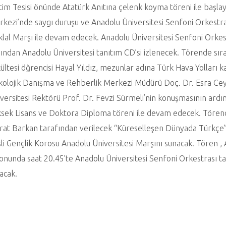
tim Tesisi önünde Atatürk Anıtına çelenk koyma töreni ile başla
kezi’nde saygı duruşu ve Anadolu Üniversitesi Senfoni Orkestra
iklal Marşı ile devam edecek. Anadolu Üniversitesi Senfoni Orkest
ından Anadolu Üniversitesi tanıtım CD’si izlenecek. Törende sırası
ültesi öğrencisi Hayal Yıldız, mezunlar adına Türk Hava Yolları 
kolojik Danışma ve Rehberlik Merkezi Müdürü Doç. Dr. Esra Ce
versitesi Rektörü Prof. Dr. Fevzi Sürmeli’nin konuşmasının ardın
sek Lisans ve Doktora Diploma töreni ile devam edecek. Törend
at Barkan tarafından verilecek “Küreselleşen Dünyada Türkçe” a
li Gençlik Korosu Anadolu Üniversitesi Marşını sunacak. Tören 
onunda saat 20.45’te Anadolu Üniversitesi Senfoni Orkestrası tar
acak.