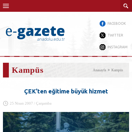
FACEBOOK
TWITTER
INSTAGRAM
Kampüs
Anasayfa
Kampüs
ÇEK'ten eğitime büyük hizmet
25 Nisan 2007 / Çarşamba