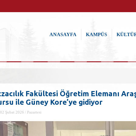
ANASAYFA
KAMPÜS
KÜLTÜR
czacılık Fakültesi Öğretim Elemanı Ara
ursu ile Güney Kore’ye gidiyor
02 Şubat 2026 / Pazartesi