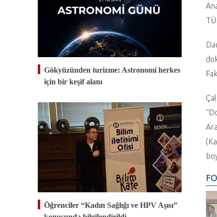
Ana
TÜB
Dan
dok
Gökyüzünden turizme: Astronomi herkes
Fak
için bir keşif alanı
Çal
“Do
Ara
(Ka
boy
FO
Öğrenciler “Kadın Sağlığı ve HPV Aşısı”
konusunda bilgilendirildi