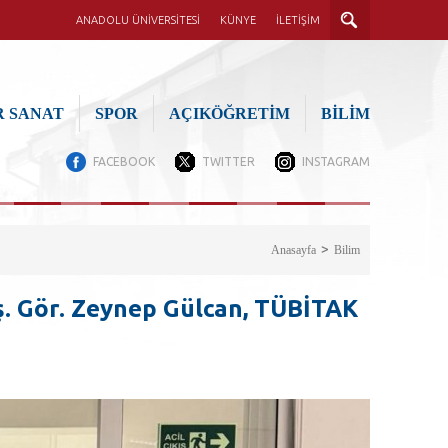
ANADOLU ÜNİVERSİTESİ
KÜNYE
İLETİŞİM
 SANAT
SPOR
AÇIKÖĞRETİM
BİLİM
FACEBOOK
TWITTER
INSTAGRAM
Anasayfa
Bilim
ş. Gör. Zeynep Gülcan, TÜBİTAK