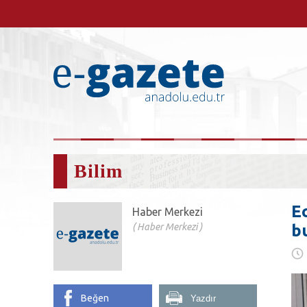
Bilim
E
Haber Merkezi
Haber Merkezi
b
Beğen
Yazdır