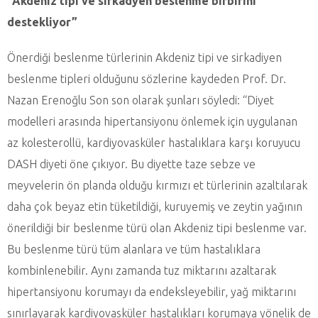
“Akdeniz tipi ve sirkadyen beslenme birbirini
destekliyor”
Önerdiği beslenme türlerinin Akdeniz tipi ve sirkadiyen
beslenme tipleri olduğunu sözlerine kaydeden Prof. Dr.
Nazan Erenoğlu Son son olarak şunları söyledi: “Diyet
modelleri arasında hipertansiyonu önlemek için uygulanan
az kolesterollü, kardiyovasküler hastalıklara karşı koruyucu
DASH diyeti öne çıkıyor. Bu diyette taze sebze ve
meyvelerin ön planda olduğu kırmızı et türlerinin azaltılarak
daha çok beyaz etin tüketildiği, kuruyemiş ve zeytin yağının
önerildiği bir beslenme türü olan Akdeniz tipi beslenme var.
Bu beslenme türü tüm alanlara ve tüm hastalıklara
kombinlenebilir. Aynı zamanda tuz miktarını azaltarak
hipertansiyonu korumayı da endeksleyebilir, yağ miktarını
sınırlayarak kardiyovasküler hastalıkları korumaya yönelik de