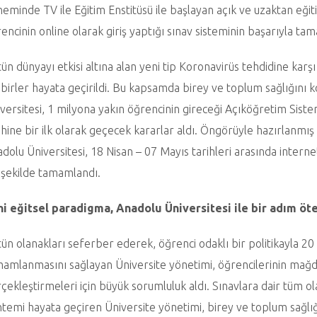
eminde TV ile Eğitim Enstitüsü ile başlayan açık ve uzaktan eğit
encinin online olarak giriş yaptığı sınav sisteminin başarıyla t
ün dünyayı etkisi altına alan yeni tip Koronavirüs tehdidine karş
birler hayata geçirildi. Bu kapsamda birey ve toplum sağlığını
versitesi, 1 milyona yakın öğrencinin gireceği Açıköğretim Sist
ihine bir ilk olarak geçecek kararlar aldı. Öngörüyle hazırlanmış d
dolu Üniversitesi, 18 Nisan – 07 Mayıs tarihleri arasında internet
 şekilde tamamlandı.
ni eğitsel paradigma, Anadolu Üniversitesi ile bir adım öt
ün olanakları seferber ederek, öğrenci odaklı bir politikayla 20 
amlanmasını sağlayan Üniversite yönetimi, öğrencilerinin mağdu
çekleştirmeleri için büyük sorumluluk aldı. Sınavlara dair tüm ol
temi hayata geçiren Üniversite yönetimi, birey ve toplum sağlı