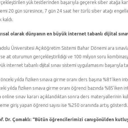
çekleştirilen yük testlerinden başarıyla geçerek siber atağa karş
temi 20 gün süresince, 7 gün 24 saat her türlü siber atağı engell
k kaldı.
ısal olarak dünyanın en büyük internet tabanlı dijital sın
dolu Üniversitesi Açıköğretim Sistemi Bahar Dönemi ara sınavlar
se ait oturumun gerçekleştirildiği ve 100 milyon soru kombinas
ük internet tabanlı dijital sınav sistemi uygulamasını başarıyla 
 önceki yılda fiziken sınava girme oranı ders başına %81’iken int
eki yılda fiziken sınava girme oranı öğrenci bazında %85’iken i
a online sınav kararı açıklandıktan sonra ders materyallerinin ku
teme giriş yapan öğrenci sayısı ise %250 oranında artış gösterdi.
of. Dr. Çomaklı: “Bütün öğrencilerimizi canıgönülden kutl