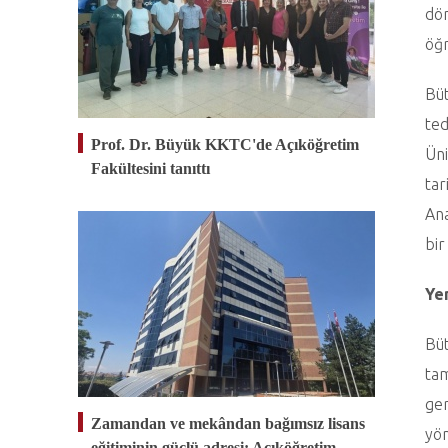
dön
öğr
Büt
ted
Prof. Dr. Büyük KKTC'de Açıköğretim
Üni
Fakültesini tanıttı
tar
Ana
bir
Ye
Büt
tam
ger
Zamandan ve mekândan bağımsız lisans
yön
eğitiminin güçlü adresi: Açıköğretim