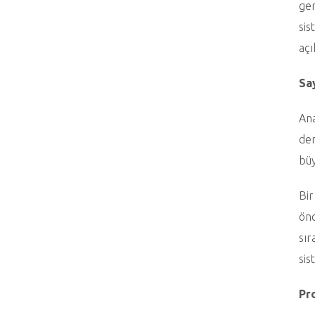
ger
sis
açı
Say
Ana
der
büy
Bir
önc
sır
sis
Pr