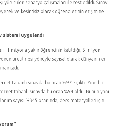
ı yürütülen senaryo çalışmaları ile test edildi. Sınav
eyerek ve kesintisiz olarak öğrencilerinin erişimine
av sistemi uygulandı
ı, 1 milyona yakın öğrencinin katıldığı, 5 milyon
yonun üretilmesi yönüyle sayısal olarak dünyanın en
tamamladı.
ernet tabanlı sınavda bu oran %93’e çıktı. Yine bir
nternet tabanlı sınavda bu oran %94 oldu. Bunun yanı
llanım sayısı %345 oranında, ders materyalleri için
uyorum”