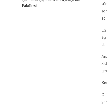
sür
Fakültesi
sor
adı
Eği
eği
da 
Ana
Sis
ger
Ken
Onl
yaz