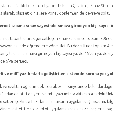
avlardan farklı bir kontrol yapısı bulunan Çevrimiçi Sınav Sistem
s alarak, olası etik ihlallere yönelik önlemleri de devreye soktu.
ternet tabanlı sınav sayesinde sınava girmeyen kişi sayısı 
ernet tabanlı olarak gerçekleşen sınav süresince toplam 706 de
yasyon halinde öğrencilere yöneltildi. Bu doğrultuda toplam 4 
en yıla oranla sınava girmeyen kişi sayısı yüzde 15’ten yüzde 6’
de 6’ya geriledi.
li ve millî yazılımlarla geliştirilen sistemde soruna yer yo
k ve uzaktan öğretimdeki tecrübesini bünyesinde bulundurduğ
afından geliştirilen yerli ve milli yazılımlara aktaran Anadolu Üniv
u setleri şeklinde hazırlanan sınavların uygulanacağı sistemi, bil
iğinde test etti. Yaptığı pilot uygulamalarda sınav süreçlerini 