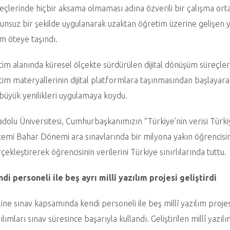
eçlerinde hiçbir aksama olmaması adına özverili bir çalışma or
unsuz bir şekilde uygulanarak uzaktan öğretim üzerine gelişen ye
m öteye taşındı.
tim alanında küresel ölçekte sürdürülen dijital dönüşüm süreçle
tim materyallerinin dijital platformlara taşınmasından başlayarak, 
büyük yenilikleri uygulamaya koydu.
dolu Üniversitesi, Cumhurbaşkanımızın “Türkiye’nin verisi Türki
temi Bahar Dönemi ara sınavlarında bir milyona yakın öğrencisin
çekleştirerek öğrencisinin verilerini Türkiye sınırlılarında tuttu.
di personeli ile beş ayrı millî yazılım projesi geliştirdi
ine sınav kapsamında kendi personeli ile beş millî yazılım projes
ılımları sınav süresince başarıyla kullandı. Geliştirilen millî yazıl