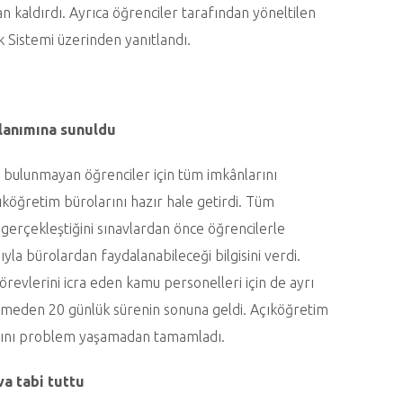
n kaldırdı. Ayrıca öğrenciler tarafından yöneltilen
k Sistemi üzerinden yanıtlandı.
llanımına sunuldu
ji bulunmayan öğrenciler için tüm imkânlarını
köğretim bürolarını hazır hale getirdi. Tüm
 gerçekleştiğini sınavlardan önce öğrencilerle
ıyla bürolardan faydalanabileceği bilgisini verdi.
revlerini icra eden kamu personelleri için de ayrı
 etmeden 20 günlük sürenin sonuna geldi. Açıköğretim
larını problem yaşamadan tamamladı.
va tabi tuttu