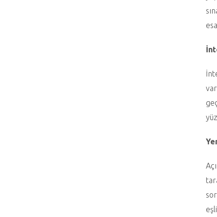
sın
esa
İn
İnt
var
geç
yüz
Yer
Açı
tar
sor
eşl