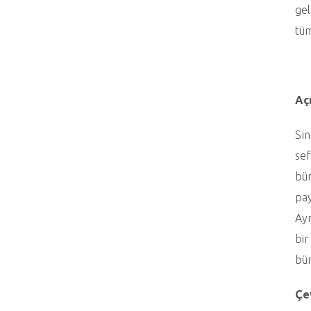
gel
tüm
Aç
Sın
sef
bür
pay
Ayr
bir
bür
Çev