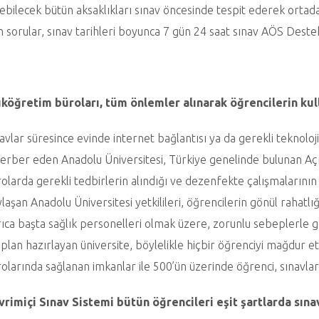
ebilecek bütün aksaklıkları sınav öncesinde tespit ederek ortada
 sorular, sınav tarihleri boyunca 7 gün 24 saat sınav AÖS Deste
ıköğretim büroları, tüm önlemler alınarak öğrencilerin ku
avlar süresince evinde internet bağlantısı ya da gerekli teknolo
erber eden Anadolu Üniversitesi, Türkiye genelinde bulunan Açı
olarda gerekli tedbirlerin alındığı ve dezenfekte çalışmalarının
laşan Anadolu Üniversitesi yetkilileri, öğrencilerin gönül rahatlığ
ıca başta sağlık personelleri olmak üzere, zorunlu sebeplerle gö
 plan hazırlayan üniversite, böylelikle hiçbir öğrenciyi mağdur
olarında sağlanan imkanlar ile 500’ün üzerinde öğrenci, sınav
rimiçi Sınav Sistemi bütün öğrencileri eşit şartlarda sına