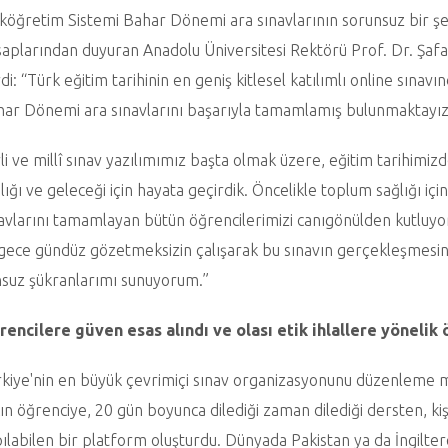
köğretim Sistemi Bahar Dönemi ara sınavlarının sorunsuz bir şe
aplarından duyuran Anadolu Üniversitesi Rektörü Prof. Dr. Şafa
di: “Türk eğitim tarihinin en geniş kitlesel katılımlı online sınavı
ar Dönemi ara sınavlarını başarıyla tamamlamış bulunmaktayız
li ve millî sınav yazılımımız başta olmak üzere, eğitim tarihimiz
lığı ve geleceği için hayata geçirdik. Öncelikle toplum sağlığı
avlarını tamamlayan bütün öğrencilerimizi canıgönülden kutluyo
 gece gündüz gözetmeksizin çalışarak bu sınavın gerçekleşmes
suz şükranlarımı sunuyorum.”
rencilere güven esas alındı ve olası etik ihlallere yöneli
kiye'nin en büyük çevrimiçi sınav organizasyonunu düzenleme m
ın öğrenciye, 20 gün boyunca dilediği zaman dilediği dersten, kiş
ılabilen bir platform oluşturdu. Dünyada Pakistan ya da İngiltere