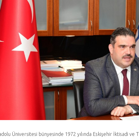
dolu Üniversitesi bünyesinde 1972 yılında Eskişehir İktisadi ve T