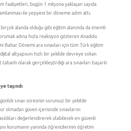
im faaliyetleri, bugün 1 milyona yaklaşan sayıda
amamlanması ile yepyeni bir döneme adım attı.
ı birçok alanda olduğu gibi eğitim alanında da önemli
 korumak adına hızla reaksiyon gösteren Anadolu
emi Bahar Dönemi ara sınavları için tüm Türk eğitim
ijital altyapısını hızlı bir şekilde devreye sokan
 tabanlı olarak gerçekleştirdiği ara sınavları başarılı
eye taşındı
günlük sınav süresinin sorunsuz bir şekilde
r olmadan güven içerisinde sınavlarını
asılıkları değerlendirerek olabilecek en güvenli
ğını korumanın yanında öğrencilerinin öğretim