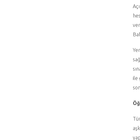
Açı
hes
ver
Bah
Yer
sağ
sın
ile
son
Öğ
Tür
aşk
yap