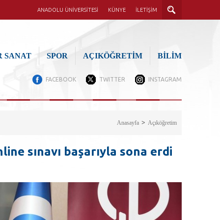
ANADOLU ÜNİVERSİTESİ
KÜNYE
İLETİŞİM
 SANAT
SPOR
AÇIKÖĞRETİM
BİLİM
FACEBOOK
TWITTER
INSTAGRAM
Anasayfa
Açıköğretim
nline sınavı başarıyla sona erdi